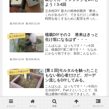
よう！3-4回
立水栓DIY 最大の精神的難所「断水」
これがあるので、できるだけこの断水
時間を短くするために配管を作ったり
色々準備していました。やっぱり水が
2015.05.28
2023.12.24
出ないというのは色々心配です。手も
洗えませんし、トイレも使えません。
植栽DIYその２ 将来はきっと
庭と植栽のDIY
生け垣になるはず・・・
こんばんは、はっちです＾＾♪今回
は、植栽DIY第二弾です＾＾ ちなみ
にかなり前ですが、前回こんなものを
植えています。植栽しようとしたら重
2014.12.10
2018.08.31
機搬入経路だった。 今回は、シルバ
ープリペットとベニバラトキワマンサ
クを植えてみました。（季節は戻り...
[第１回]モルタルを触ったこと
庭造りと外構のDIY
もない初心者だけど、ガーデ
ン流しをDIYしてみる。
こんばんは、はっちです＾＾♪今回の
立水栓DIY。Part２ということで、現
場は建物の前面に出てきました。前回
はコンクリートで固められていたとこ
2015.01.19
2023.12.24
ろにレンガを積んだだけですが、今回
はちょっと違います。周りの様子はコ
メニュー
ホーム
検索
トップ
サイドバー