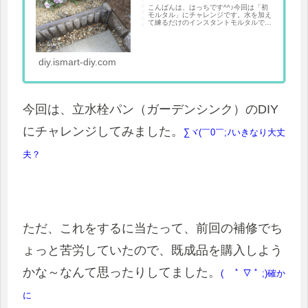
こんばんは、はっちです^^♪今回は「初
モルタル」にチャレンジです。水を加え
て練るだけのインスタントモルタルです
が、固まってしまうと取れなくなってし
まうのでは？とちょっと敬遠していまし
たが、屋外のちょっ...
diy.ismart-diy.com
今回は、立水栓パン（ガーデンシンク）のDIY
にチャレンジしてみました。
∑ヾ(￣0￣;ﾉいきなり大丈
夫？
ただ、これをするに当たって、前回の補修でち
ょっと苦労していたので、既成品を購入しよう
かな～なんて思ったりしてました。
( ﾟ ▽ ﾟ ;)確か
に