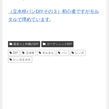
（立水栓パンDIYその３）初心者ですがモル
タルで埋めています.
庭造りと外構のDIY
ガーデンシンクDIY
DIY
立水栓
モルタル
パン
レンガ
レンガタガネ