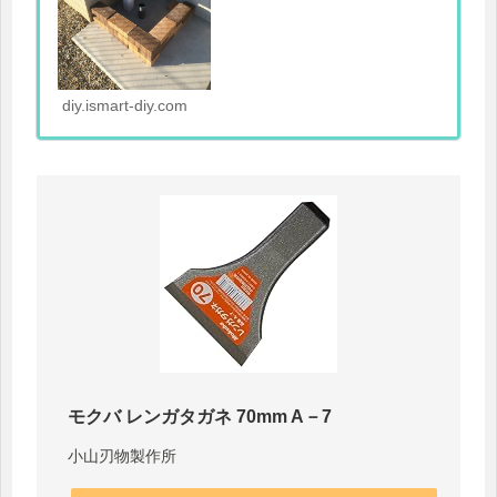
diy.ismart-diy.com
モクバ レンガタガネ 70mm A－7
小山刃物製作所