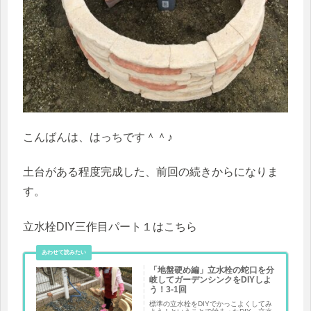
こんばんは、はっちです＾＾♪
土台がある程度完成した、前回の続きからになりま
す。
立水栓DIY三作目パート１はこちら
「地盤硬め編」立水栓の蛇口を分
岐してガーデンシンクをDIYしよ
う！3-1回
標準の立水栓をDIYでかっこよくしてみ