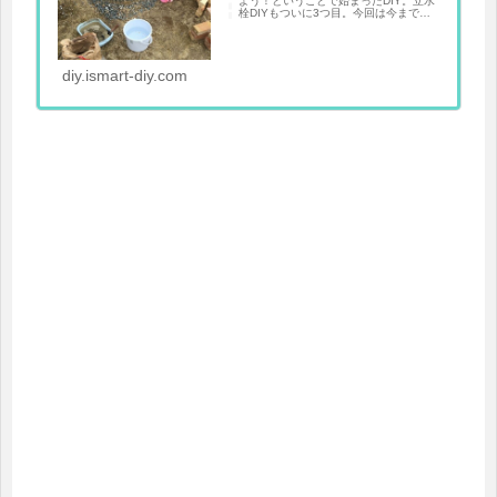
よう！ということで始まったDIY。立水
栓DIYもついに3つ目。今回は今までの
集大成＋αで作成していきたいと思いま
す。立水栓DIYその３の目標！蛇口の交
換と分岐がメ...
diy.ismart-diy.com