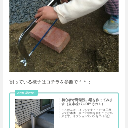
割っている様子はコチラを参照で＾＾；
初心者が野菜洗い場を作ってみま
す（立水栓パンDIYその１）
こんばんは、はっちです＾＾♪一条工務
店では本体工事に立水栓を含むことが出
来ます。オプションでパンをつければそ
のまま使えるのですが、外構工事も特に
決まっていなかったので、自分で何とか
することができるよう...