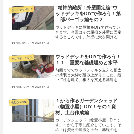
要になってきます。
”精神的難所！外壁固定編”ウ
ウッドデッキDIY
ッドデッキをDIYで作ろう！第
二部パーゴラ編その２
ウッドデッキに屋根をDIYで作ってい
きます。今回はその屋根を外壁に固定
するところです。外壁に穴を開けるの
で、水が入り込まないように工夫得す
2017.05.12
2023.12.23
る必要があります。
ウッドデッキをDIYで作ろう！
ウッドデッキDIY
１１ 重要な基礎埋めと水平
前回まででウッドデッキを支える根太
の塗装と大枠が組み上がりました。続
いて柱を建て、根太を支える基礎を埋
めていきます。その間、塗装した木材
2016.12.25
2023.12.23
はブルーシートの中でお休み中です。
１から作るガーデンシェッド
大型DIY特集
（物置小屋）DIY！その１資
材、土台作成編
ガーデンシェッド（物置小屋）DIYで
す。１から丁寧に紹介しています。そ
の１は資材の運搬と土台、基礎のを制