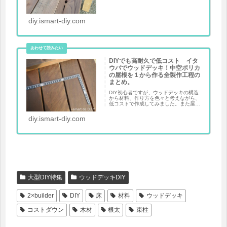
diy.ismart-diy.com
DIYでも高耐久で低コスト イタ
ウバでウッドデッキ！中空ポリカ
の屋根を１から作る全製作工程の
まとめ。
DIY初心者ですが、ウッドデッキの構造
から材料、作り方を色々と考えながら、
低コストで作成してみました。また屋根
も中空ポリカで制作していますので、耐
久性も快適性もいい感じです。ぜひ参考
diy.ismart-diy.com
にしてください。
大型DIY特集
ウッドデッキDIY
2×builder
DIY
床
材料
ウッドデッキ
コストダウン
木材
根太
束柱