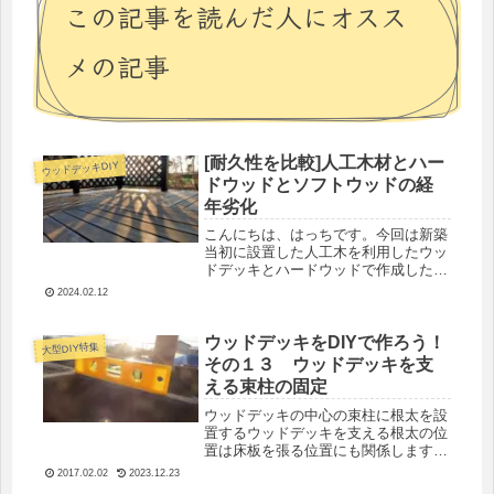
この記事を読んだ人にオスス
メの記事
[耐久性を比較]人工木材とハー
ウッドデッキDIY
ドウッドとソフトウッドの経
年劣化
こんにちは、はっちです。今回は新築
当初に設置した人工木を利用したウッ
ドデッキとハードウッドで作成したウ
ッドデッキ、またソフトウッドですが
2024.02.12
耐久性の比較的高いＷＲＣ（ウェスタ
ンレッドシダー）を比較したいと思い
ます。木材高騰により、価格はかなり
ウッドデッキをDIYで作ろう！
大型DIY特集
高...
その１３ ウッドデッキを支
える束柱の固定
ウッドデッキの中心の束柱に根太を設
置するウッドデッキを支える根太の位
置は床板を張る位置にも関係します。
それを支えるいちばん大事な部分が中
2017.02.02
2023.12.23
央の束柱。これの位置決めがかなり重