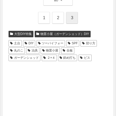
1
2
3
大型DIY特集
物置小屋（ガーデンシェッド）DIY
土台
DIY
ツーバイフォー
SPF
切り方
丸のこ
治具
物置小屋
合板
ガーデンシェッド
２×４
斜め打ち
ビス