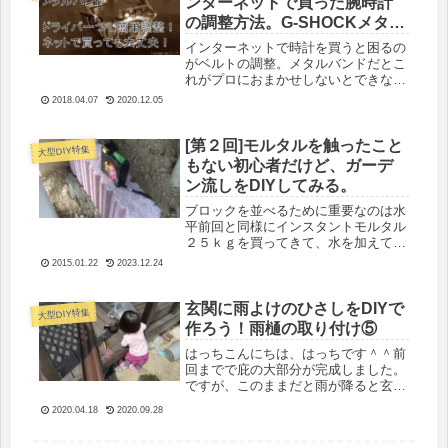
ンターネットで買った腕時計
の調整方法。G-SHOCKメタル
バンド
インターネットで時計を買うと困るの
がベルトの調整。メタルバンドだとこ
れがプロにおまかせしないとできない
ような気がしてしまいますが、案外簡
2018.04.07
2020.12.05
単にできてしまいます。今回はそのベ
ルトの調整方法を紹介します。
[第２回]モルタルを触ったこと
大型DIY特集
もない初心者だけど、ガーデ
ン流しをDIYしてみる。
ブロックを並べるために重要なのは水
平前回と同様にインスタントモルタル
２５ｋｇを買ってきて、水を加えてこ
ねます。 ただ、今回重要になってく
2015.01.22
2023.12.24
るのは、 水平。 これが各ブロックば
らばらだとかっこ悪くなってしまいま
す。 前回は、下がコンクリートであ
玄関に雨よけのひさしをDIYで
大型DIY特集
ったため、水平を出すには比較的簡単
作ろう！雨樋の取り付け⑤
でしたが、今回の下地は、砂利。
はっちこんにちは、はっちです＾＾前
回までで庇の大部分が完成しました。
ですが、このままだと雨が降ると玄関
前が滝のようになってしまいます。雨
2020.04.18
2020.09.28
流れ方向から雨が落ちてきて。下に土
に跳ねた後が筋状になっています。今