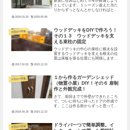
新居に住みはじめて５年が経過しよう
としています。１シーズン超えた当た
りからずっとなんとかしなければと思
っていた所。それが玄関の庇（ひさ
2020.03.20
2020.05.06
し）でした。我が家はツーバイフォー
造の総二階の建物なので、四角い建物
になっています。そして、片流れの屋
ウッドデッキをDIYで作ろう！
大型DIY特集
根を...
その１３ ウッドデッキを支
える束柱の固定
ウッドデッキの中心の束柱に根太を設
置するウッドデッキを支える根太の位
置は床板を張る位置にも関係します。
それを支えるいちばん大事な部分が中
2017.02.02
2023.12.23
央の束柱。これの位置決めがかなり重
要になってきます。
１から作るガーデンシェッド
大型DIY特集
（物置小屋）DIY！その６ 扉制
作と外観完成！
さて、前回までで外壁ができたところ
で、ついに待ちに待ったドアの作成で
す。ここは作る前からずっと思ってい
ましたが、大苦戦の予感。だって可動
2016.04.29
2023.12.23
しますしね。歪んだり、スカスカだっ
たり、雨が入ってしまったり。ドアっ
て難しいですよね。
ドライバ一つで簡単調整。イ
大型DIY特集