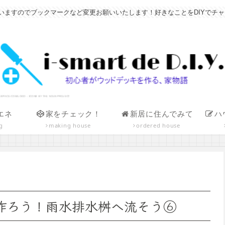
すのでブックマークなど変更お願いいたします！好きなことをDIYでチャレンジ！小
エネ
家をチェック！
新居に住んでみて
ハ
g
making house
ordered house
で作ろう！雨水排水桝へ流そう⑥