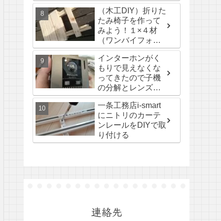
（木工DIY）折りた
たみ椅子を作って
みよう！１×４材
（ワンバイフォー
材）
インターホンがく
もりで見えなくな
ってきたので子機
の分解とレンズの
掃除してみた。
一条工務店i-smart
にニトリのカーテ
ンレールをDIYで取
り付ける
連絡先