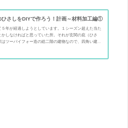
ひさしをDIYで作ろう！計画～材料加工編①
て５年が経過しようとしています。１シーズン超えた当た
とかしなければと思っていた所。それが玄関の庇（ひさ
はツーバイフォー造の総二階の建物なので、四角い建...