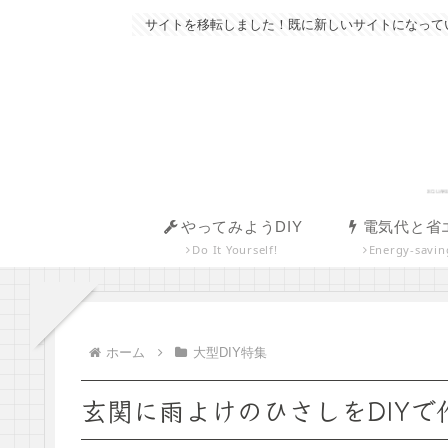
サイトを移転しました！既に新しいサイトになっていま
やってみようDIY
電気代と省
Do It Yourself!
Energy-savin
ホーム
大型DIY特集
玄関に雨よけのひさしをDIY