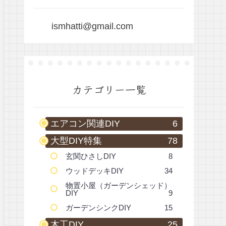
ismhatti@gmail.com
カテゴリー一覧
エアコン関連DIY
6
大型DIY特集
78
玄関ひさしDIY
8
ウッドデッキDIY
34
物置小屋（ガーデンシェッド）
DIY
9
ガーデンシンクDIY
15
木工DIY
25