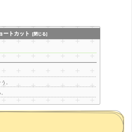
ョートカット
そう。
る。