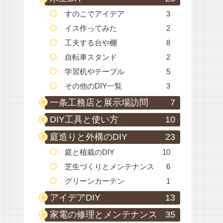
すのこでアイデア
3
イス作ってみた
2
工夫する台や棚
8
自転車スタンド
2
学習机やテーブル
5
その他のDIY一覧
3
一条工務店と展示場訪問
7
DIY工具と使い方
10
庭造りと外構のDIY
23
庭と植栽のDIY
10
芝生づくりとメンテナンス
6
グリーンカーテン
1
アイデアDIY
13
家電の修理とメンテナンス
35