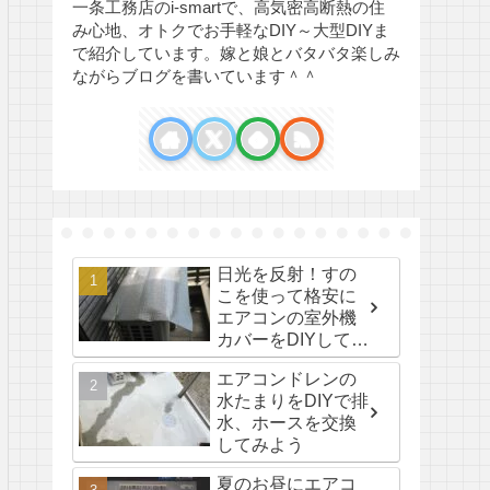
一条工務店のi-smartで、高気密高断熱の住
み心地、オトクでお手軽なDIY～大型DIYま
で紹介しています。嫁と娘とバタバタ楽しみ
ながらブログを書いています＾＾
日光を反射！すの
こを使って格安に
エアコンの室外機
カバーをDIYして省
エネしよう！
エアコンドレンの
水たまりをDIYで排
水、ホースを交換
してみよう
夏のお昼にエアコ