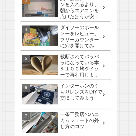
ンを入れるより、
朝からエアコンを
点けたほうが安
い？検証編
ダイソーのホール
ソーをレビュー。
フリーカウンター
に穴を開けてみ
た。
裁断されてバラバ
ラになっている本
を１００均ダイソ
ーで再利用しよ
う。
インターホンのく
もりレンズをDIYで
交換してみよう
一条工務店のハニ
カムシェードの外
し方のコツ