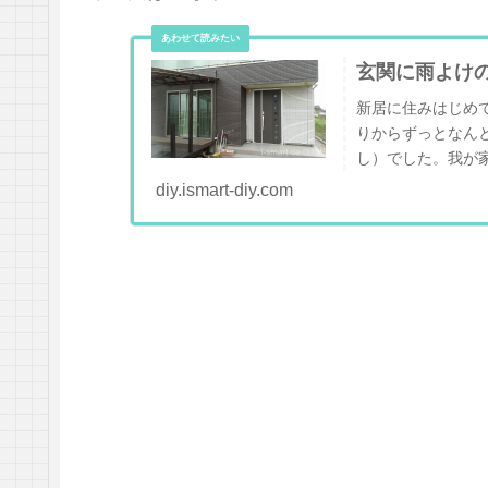
玄関に雨よけの
新居に住みはじめ
りからずっとなん
し）でした。我が家
diy.ismart-diy.com