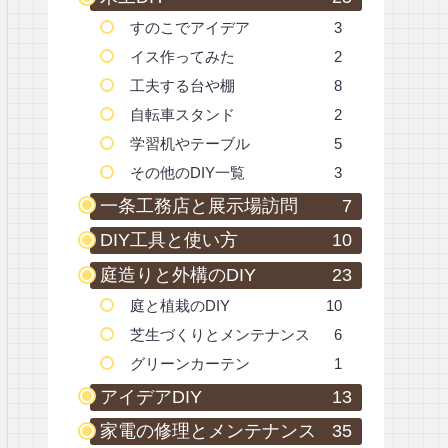
すのこでアイデア
3
イス作ってみた
2
工夫する台や棚
8
自転車スタンド
2
学習机やテーブル
5
その他のDIY一覧
3
一条工務店と展示場訪問
7
DIY工具と使い方
10
庭造りと外構のDIY
23
庭と植栽のDIY
10
芝生づくりとメンテナンス
6
グリーンカーテン
1
アイデアDIY
13
家電の修理とメンテナンス
35