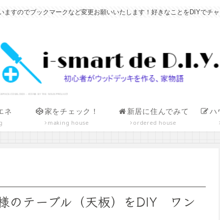
すのでブックマークなど変更お願いいたします！好きなことをDIYでチャレンジ！小
エネ
家をチェック！
新居に住んでみて
ハ
g
making house
ordered house
様のテーブル（天板）をDIY ワン