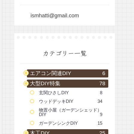
ismhatti@gmail.com
カテゴリー一覧
エアコン関連DIY
6
大型DIY特集
78
玄関ひさしDIY
8
ウッドデッキDIY
34
物置小屋（ガーデンシェッド）
DIY
9
ガーデンシンクDIY
15
木工DIY
25