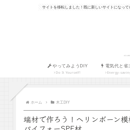
サイトを移転しました！既に新しいサイトになっていま
やってみようDIY
電気代と省
Do It Yourself!
Energy-savin
ホーム
木工DIY
端材で作ろう！ヘリンボーン模
バイフォーSPF材