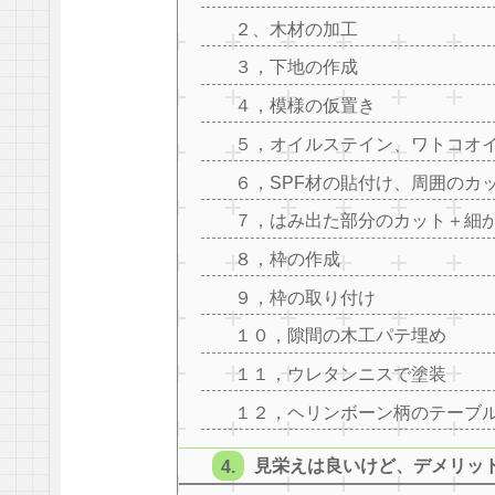
２、木材の加工
３，下地の作成
４，模様の仮置き
５，オイルステイン、ワトコオ
６，SPF材の貼付け、周囲のカ
７，はみ出た部分のカット＋細
８，枠の作成
９，枠の取り付け
１０，隙間の木工パテ埋め
１１，ウレタンニスで塗装
１２，ヘリンボーン柄のテーブ
見栄えは良いけど、デメリッ