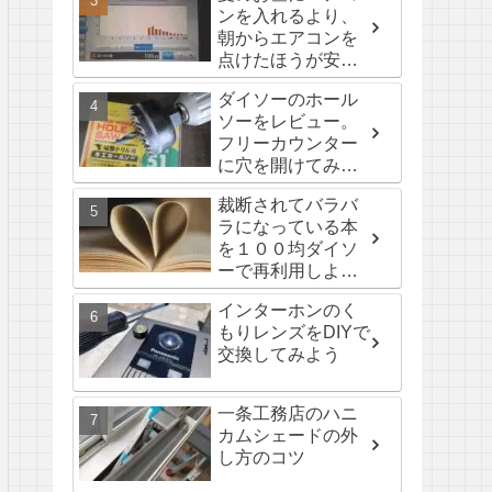
ンを入れるより、
朝からエアコンを
点けたほうが安
い？検証編
ダイソーのホール
ソーをレビュー。
フリーカウンター
に穴を開けてみ
た。
裁断されてバラバ
ラになっている本
を１００均ダイソ
ーで再利用しよ
う。
インターホンのく
もりレンズをDIYで
交換してみよう
一条工務店のハニ
カムシェードの外
し方のコツ