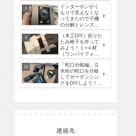
インターホンがく
もりで見えなくな
ってきたので子機
の分解とレンズの
掃除してみた。
（木工DIY）折りた
たみ椅子を作って
みよう！１×４材
（ワンバイフォー
材）
「蛇口分岐編」立
水栓の蛇口を分岐
してガーデンシン
クをDIYしよう！3-
3回
連絡先