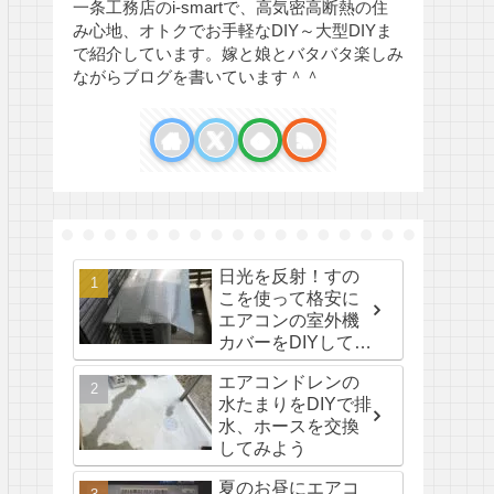
一条工務店のi-smartで、高気密高断熱の住
み心地、オトクでお手軽なDIY～大型DIYま
で紹介しています。嫁と娘とバタバタ楽しみ
ながらブログを書いています＾＾
日光を反射！すの
こを使って格安に
エアコンの室外機
カバーをDIYして省
エネしよう！
エアコンドレンの
水たまりをDIYで排
水、ホースを交換
してみよう
夏のお昼にエアコ