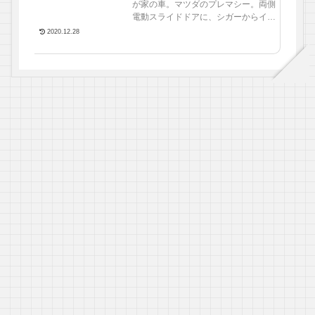
が家の車。マツダのプレマシー。両側
電動スライドドアに、シガーからイン
バーター。ドライブレコーダーも付い
2020.12.28
ているのでそこそこ電気は使ってそ
う。さらに平日は買い物のちょこ乗...