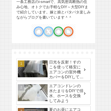
一条工務店のi-smartで、高気密高断熱の住
み心地、オトクでお手軽なDIY～大型DIYま
で紹介しています。嫁と娘とバタバタ楽しみ
ながらブログを書いています＾＾
日光を反射！すの
こを使って格安に
エアコンの室外機
カバーをDIYして省
エネしよう！
エアコンドレンの
水たまりをDIYで排
水、ホースを交換
してみよう
夏のお昼にエアコ