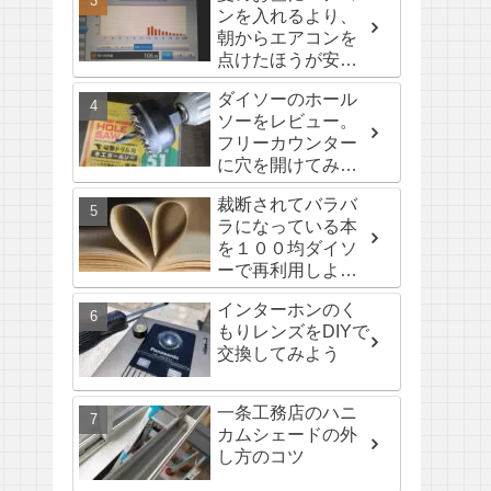
ンを入れるより、
朝からエアコンを
点けたほうが安
い？検証編
ダイソーのホール
ソーをレビュー。
フリーカウンター
に穴を開けてみ
た。
裁断されてバラバ
ラになっている本
を１００均ダイソ
ーで再利用しよ
う。
インターホンのく
もりレンズをDIYで
交換してみよう
一条工務店のハニ
カムシェードの外
し方のコツ