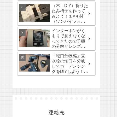
（木工DIY）折りた
たみ椅子を作って
みよう！１×４材
（ワンバイフォー
材）
インターホンがく
もりで見えなくな
ってきたので子機
の分解とレンズの
掃除してみた。
「蛇口分岐編」立
水栓の蛇口を分岐
してガーデンシン
クをDIYしよう！3-
3回
連絡先