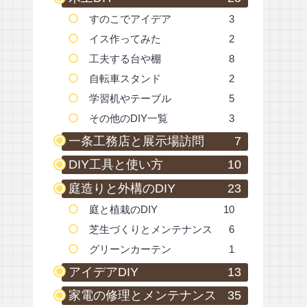
すのこでアイデア
3
イス作ってみた
2
工夫する台や棚
8
自転車スタンド
2
学習机やテーブル
5
その他のDIY一覧
3
一条工務店と展示場訪問
7
DIY工具と使い方
10
庭造りと外構のDIY
23
庭と植栽のDIY
10
芝生づくりとメンテナンス
6
グリーンカーテン
1
アイデアDIY
13
家電の修理とメンテナンス
35