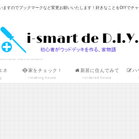
すのでブックマークなど変更お願いいたします！好きなことをDIYでチャレンジ！小
エネ
家をチェック！
新居に住んでみて
ハ
g
making house
ordered house