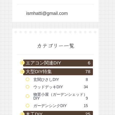
ismhatti@gmail.com
カテゴリー一覧
エアコン関連DIY
6
大型DIY特集
78
玄関ひさしDIY
8
ウッドデッキDIY
34
物置小屋（ガーデンシェッド）
DIY
9
ガーデンシンクDIY
15
木工DIY
25