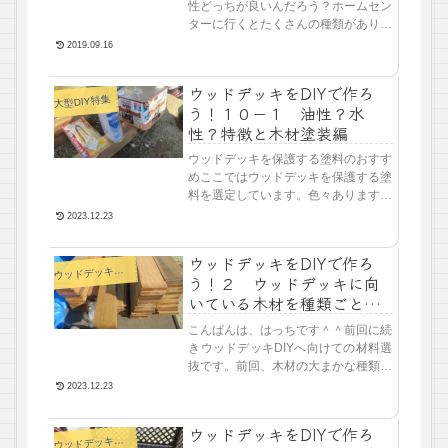
性どっちが良いんだろう？ホームセン
ターに行くとたくさんの種類がありど
れを選べばいいかわかりにくいです。
2019.09.16
今回は油性か水性かそれぞれのポイン
トを紹介したいと思います。
ウッドデッキをDIYで作ろ
大型DIY特集
う！１０－１ 油性？水
性？特徴と木材塗装編
ウッドデッキを保護する塗料のおすす
めここではウッドデッキを保護する塗
料を選定しています。色々ありますの
で、場所場所にあった塗料を選んでい
2023.12.23
きたいと思います。ウッドデッキに塗
装は必要？
ウッドデッキをDIYで作ろ
ウ
ッドデッキDIY
う！２ ウッドデッキに向
いている木材を種類ごとに
調べてみた
こんばんは、はっちです＾＾前回に続
きウッドデッキDIYへ向けての材料選
抜です。前回、木材の大まかな種類に
ついて記事にしてみましたが、今回は
2023.12.23
それぞれの木材ごとの特性について書
いていきたいと思います。
ウッドデッキをDIYで作ろ
ウ
ッドデッキDIY