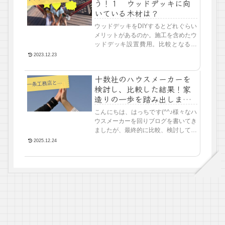
う！１ ウッドデッキに向
いている木材は？
ウッドデッキをDIYするとどれぐらい
メリットがあるのか。施工を含めたウ
ッドデッキ設置費用。比較となるの
は、我が家の新築時に外構工事で作っ
2023.12.23
てもらったウッドデッキ（人工木
製）。人工木の樹脂製デッキの価格と
十数社のハウスメーカーを
メリットデメリット我が家で施工して
条工務店と展示場訪問
一
検討し、比較した結果！家
いただいたのは、LIXILの樹ら楽（き
造りの一歩を踏み出しま
らら）です。
す。
こんにちは、はっちです(^^♪様々なハ
ウスメーカーを回りブログを書いてき
ましたが、最終的に比較、検討して競
いそうな３社で見積もりをとることに
2025.12.24
しました。最初は何が何やらわからな
かったハウスメーカー巡りで...