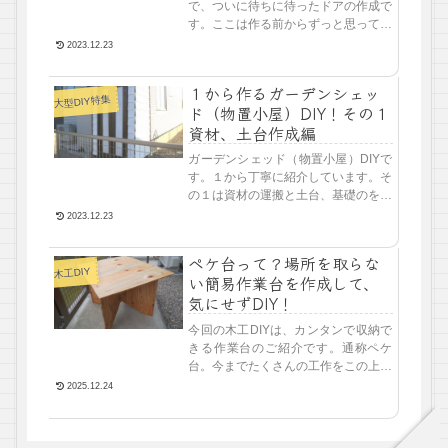
で、ついに待ちに待ったドアの作成で
す。ここは作る前からずっと思ってい
ましたが、大苦戦の予感。だって可動
2023.12.23
しますしね。歪んだり、スカスカだっ
たり、雨が入ってしまったり。ドアっ
１から作るガーデンシェッ
て難しいですよね。
大型DIY特集
ド（物置小屋）DIY！その１
資材、土台作成編
ガーデンシェッド（物置小屋）DIYで
す。１から丁寧に紹介しています。そ
の１は資材の運搬と土台、基礎のを制
作していきます。
2023.12.23
ペケ台って？場所を取らな
木工DIY
い簡易作業台を作成して、
気にせずDIY！
今回の木工DIYは、カンタンで収納で
きる作業台のご紹介です。通称ペケ
台。今までたくさんの工作をこの上で
作業してきました。見た目はアレです
2025.12.24
が、作業台の他にも簡易なガーデンテ
ーブルとしても使え、収納もできるの
で便利です＾＾