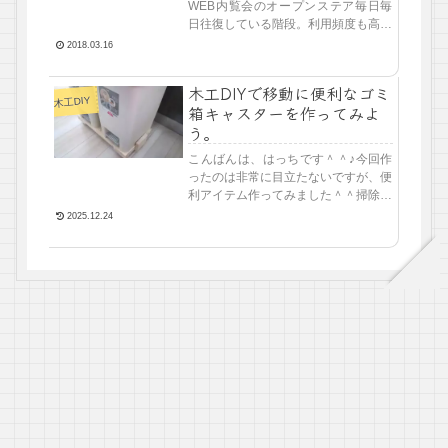
WEB内覧会のオープンステア毎日毎
日往復している階段。利用頻度も高け
れば、汚れやすく、傷も付きやすい場
2018.03.16
所です。時々上に行く子供の荷物置き
場になり。創意工夫では色々遊べ...
木工DIYで移動に便利なゴミ
木工DIY
箱キャスターを作ってみよ
う。
こんばんは、はっちです＾＾♪今回作
ったのは非常に目立たないですが、便
利アイテム作ってみました＾＾掃除に
も料理のごみ捨てにも便利なごみ箱キ
2025.12.24
ャスターキッチンの狭い通路にごみ箱
があるのですが、時々邪魔なんで...