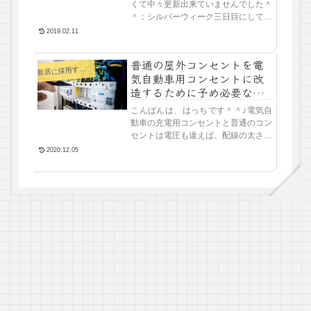
くて中々更新出来ていませんでした＾
＾；シルバーウィーク三日目にして初
休日で、早速ブログ書いていたりしま
2019.02.11
す＾＾；今回はシューズウォールの中
にDIYでコンセントを設置して...
普通の屋外コンセントを電
居に採用するオプション
新
気自動車用コンセントに改
造するために予め必要なこ
と。
こんばんは、はっちです＾＾♪電気自
動車の充電用コンセントと普通のコン
セントは電圧も違えば、配線の太さも
違います。予めそのことを知っておけ
2020.12.05
ば、後から工事しやすいようにちょっ
と工夫しておくことも出来ます。...